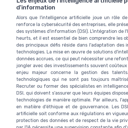
Les enjeux de l'intelligence artificiell
d'information
Alors que l'intelligence artificielle joue un rôle
renforce la cybersécurité des entreprises, elle prés
des systèmes d'information (DSI). L'intégration de l
heurts, et il est essentiel de bien comprendre les 
des principaux défis réside dans l'adaptation des i
technologies. La mise en œuvre de solutions d'intell
données accrues, ce qui peut nécessiter une refonte
jongler avec des investissements souvent coûteux e
enjeu majeur concerne la gestion des talents
technologiques qui ne sont pas toujours maîtris
Recruter ou former des spécialistes en intelligence
DSI, qui doivent s'assurer que leurs équipes dispos
technologies de manière optimale. Par ailleurs, l'ap
en matière d'éthique et de gouvernance. Les DSI do
artificielle soit conforme aux régulations en vigue
protection des données et de respect de la vie pri
par l'IA nécessite une supervision constante afin d'