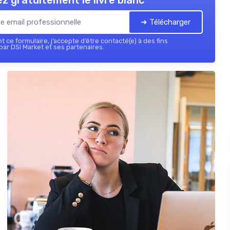
z gratuitement le livre blanc
➔ Télécharger
 ce formulaire, j’accepte d’être contacté(e) à des fins
ar DSI Market et ses partenaires.