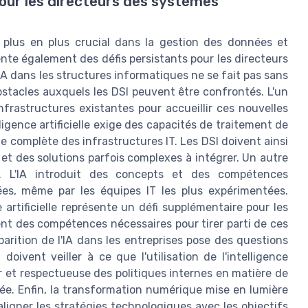
e pour les directeurs des systèmes
 de plus en plus crucial dans la gestion des données et
ente également des défis persistants pour les directeurs
'IA dans les structures informatiques ne se fait pas sans
obstacles auxquels les DSI peuvent être confrontés. L'un
nfrastructures existantes pour accueillir ces nouvelles
igence artificielle exige des capacités de traitement de
 complète des infrastructures IT. Les DSI doivent ainsi
t des solutions parfois complexes à intégrer. Un autre
. L'IA introduit des concepts et des compétences
ées, même par les équipes IT les plus expérimentées.
 artificielle représente un défi supplémentaire pour les
ent des compétences nécessaires pour tirer parti de ces
parition de l'IA dans les entreprises pose des questions
ivent veiller à ce que l'utilisation de l'intelligence
ur et respectueuse des politiques internes en matière de
vée. Enfin, la transformation numérique mise en lumière
aligner les stratégies technologiques avec les objectifs