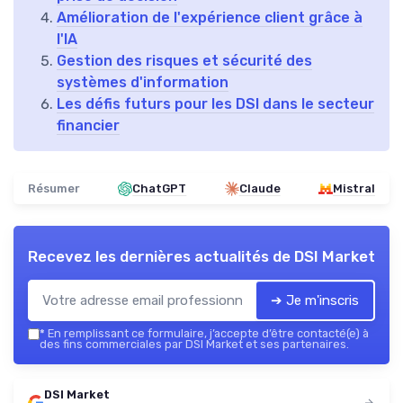
Amélioration de l'expérience client grâce à
l'IA
Gestion des risques et sécurité des
systèmes d'information
Les défis futurs pour les DSI dans le secteur
financier
Résumer
ChatGPT
Claude
Mistral
Recevez les dernières actualités de
DSI Market
➔ Je m'inscris
*
En remplissant ce formulaire, j’accepte d’être contacté(e) à
des fins commerciales par DSI Market et ses partenaires.
DSI Market