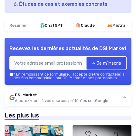
Études de cas et exemples concrets
Résumer
ChatGPT
Claude
Mistral
Recevez les dernières actualités de
DSI Market
➔ Je m'inscris
*
En remplissant ce formulaire, j’accepte d’être contacté(e) à
des fins commerciales par DSI Market et ses partenaires.
DSI Market
Ajoutez-nous à vos sources préférées sur Google
Les plus lus