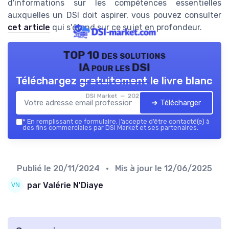
d'informations sur les compétences essentielles
auxquelles un DSI doit aspirer, vous pouvez consulter
cet article
qui s'étend sur ce sujet en profondeur.
TOP 10 des solutions
IA pour les DSI
Téléchargez gratuitement le livre blanc
DSI Market — 2026
➔ Télécharger
*
En remplissant ce formulaire, j’accepte d’être contacté(e) à
des fins commerciales par DSI Market et ses partenaires.
Publié le
20/11/2024
• Mis à jour le
12/06/2025
par Valérie N'Diaye