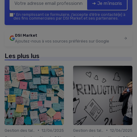
➔ Je m'inscris
*
En remplissant ce formulaire, j’accepte d’être contacté(e) à
des fins commerciales par DSI Market et ses partenaires.
DSI Market
Ajoutez-nous à vos sources préférées sur Google
Les plus lus
•
•
Gestion des talents IT
12/06/2025
Gestion des talents IT
12/06/2025