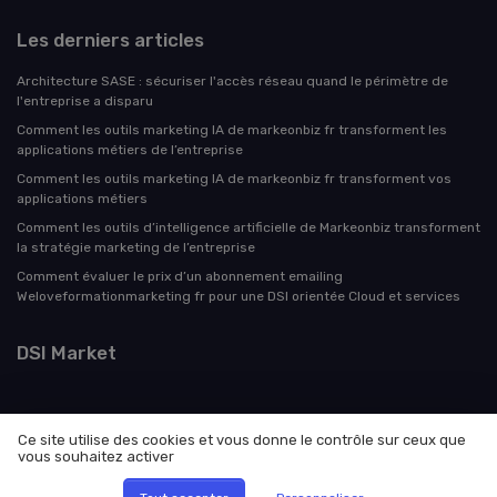
Les derniers articles
Architecture SASE : sécuriser l'accès réseau quand le périmètre de
l'entreprise a disparu
Comment les outils marketing IA de markeonbiz fr transforment les
applications métiers de l’entreprise
Comment les outils marketing IA de markeonbiz fr transforment vos
applications métiers
Comment les outils d’intelligence artificielle de Markeonbiz transforment
la stratégie marketing de l’entreprise
Comment évaluer le prix d’un abonnement emailing
Weloveformationmarketing fr pour une DSI orientée Cloud et services
DSI Market
Ce site utilise des cookies et vous donne le contrôle sur ceux que
vous souhaitez activer
Mentions légales
Politique de confidentialité
© DSI Market 2026