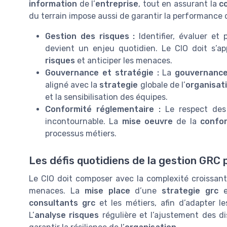
information
de l’
entreprise
, tout en assurant la
c
du terrain impose aussi de garantir la performance d
Gestion des risques :
Identifier, évaluer et p
devient un enjeu quotidien. Le CIO doit s’a
risques
et anticiper les menaces.
Gouvernance et stratégie :
La
gouvernance
aligné avec la
strategie
globale de l’
organisat
et la sensibilisation des équipes.
Conformité réglementaire :
Le respect des
incontournable. La
mise oeuvre
de la
confor
processus métiers.
Les défis quotidiens de la gestion GRC 
Le CIO doit composer avec la complexité croissan
menaces. La
mise place
d’une
strategie grc
ef
consultants grc
et les métiers, afin d’adapter l
L’
analyse risques
régulière et l’ajustement des di