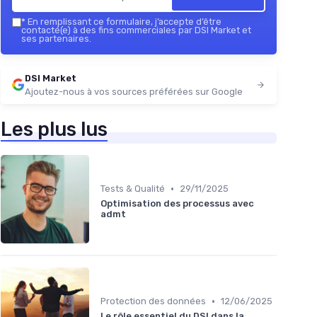
*
En remplissant ce formulaire, j’accepte d’être
contacté(e) à des fins commerciales par DSI Market et
ses partenaires.
DSI Market
Ajoutez-nous à vos sources préférées sur Google
Les plus lus
•
Tests & Qualité
29/11/2025
Optimisation des processus avec
admt
•
Protection des données
12/06/2025
Le rôle essentiel du DSI dans la