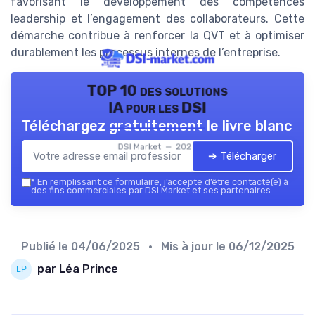
favorisant le développement des compétences
leadership et l’engagement des collaborateurs. Cette
démarche contribue à renforcer la QVT et à optimiser
durablement les processus internes de l’entreprise.
TOP 10 des solutions
IA pour les DSI
Téléchargez gratuitement le livre blanc
DSI Market — 2026
➔ Télécharger
*
En remplissant ce formulaire, j’accepte d’être contacté(e) à
des fins commerciales par DSI Market et ses partenaires.
Publié le
04/06/2025
• Mis à jour le
06/12/2025
par Léa Prince