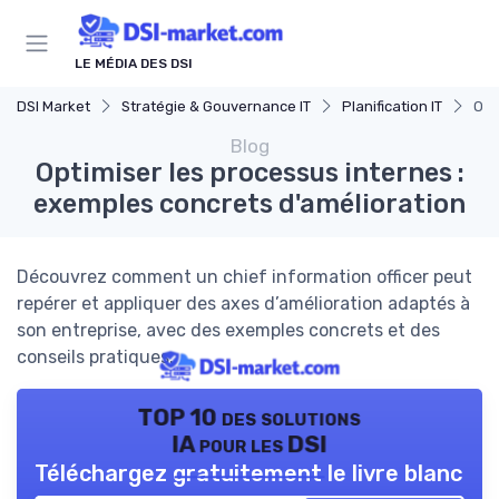
Panneau de gestion des cookies
LE MÉDIA DES DSI
DSI Market
Stratégie & Gouvernance IT
Planification IT
Opt
Blog
Optimiser les processus internes :
exemples concrets d'amélioration
Découvrez comment un chief information officer peut
repérer et appliquer des axes d’amélioration adaptés à
son entreprise, avec des exemples concrets et des
conseils pratiques.
TOP 10 des solutions
IA pour les DSI
Téléchargez gratuitement le livre blanc