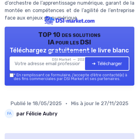
d’orchestre de l’apprentissage numérique, garant de la
montée en compétences et de l’agilité de l’entreprise
face aux enjeux du numérique.
TOP 10 des solutions
IA pour les DSI
Téléchargez gratuitement le livre blanc
DSI Market — 2026
➔ Télécharger
*
En remplissant ce formulaire, j’accepte d’être contacté(e) à
des fins commerciales par DSI Market et ses partenaires.
Publié le
18/05/2025
• Mis à jour le
27/11/2025
par Félicie Aubry