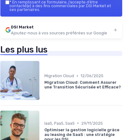
*
En remplissant ce formulaire, j’accepte d’être
contacté(e) à des fins commerciales par DSI Market et
ses partenaires.
DSI Market
Ajoutez-nous à vos sources préférées sur Google
Les plus lus
•
Migration Cloud
12/06/2025
Migration Cloud: Comment Assurer
une Transition Sécurisée et Efficace?
•
IaaS, PaaS, SaaS
29/11/2025
Optimiser la gestion logicielle grâce
au leasing de SaaS : une stratégie
pour les DSI