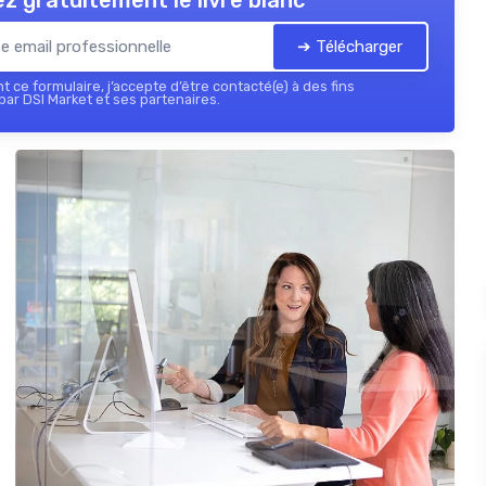
z gratuitement le livre blanc
➔ Télécharger
 ce formulaire, j’accepte d’être contacté(e) à des fins
ar DSI Market et ses partenaires.