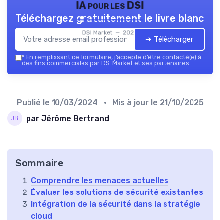
IA pour les DSI
Téléchargez gratuitement le livre blanc
DSI Market — 2026
➔ Télécharger
*
En remplissant ce formulaire, j’accepte d’être contacté(e) à
des fins commerciales par DSI Market et ses partenaires.
Publié le
10/03/2024
• Mis à jour le
21/10/2025
par Jérôme Bertrand
Sommaire
Comprendre les menaces actuelles
Évaluer les solutions de sécurité existantes
Intégration de la sécurité dans la stratégie
cloud