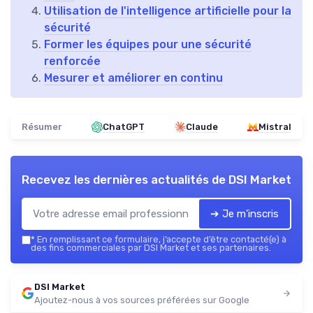
Utilisation de l'intelligence artificielle pour la
sécurité
Former les équipes pour une sécurité
renforcée
Mesurer et améliorer en continu
Résumer
ChatGPT
Claude
Mistral
Recevez les dernières actualités de
DSI Market
➔ Je m'inscris
*
En remplissant ce formulaire, j’accepte d’être contacté(e) à
des fins commerciales par DSI Market et ses partenaires.
DSI Market
Ajoutez-nous à vos sources préférées sur Google