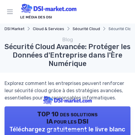
Panneau de gestion des cookies
LE MÉDIA DES DSI
DSI Market
Cloud & Services
Sécurité Cloud
Sécurité Clou
Blog
Sécurité Cloud Avancée: Protéger les
Données d'Entreprise dans l'Ère
Numérique
Explorez comment les entreprises peuvent renforcer
leur sécurité cloud grâce à des stratégies avancées,
essentielles pour les responsables informatiques.
TOP 10 des solutions
IA pour les DSI
Téléchargez gratuitement le livre blanc