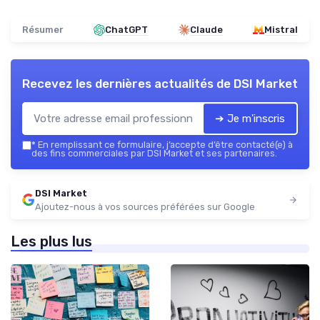
Résumer
ChatGPT
Claude
Mistral
Recevez les dernières actualités de
DSI Market
➔ Je m'inscris
*
En remplissant ce formulaire, j’accepte d’être contacté(e) à
des fins commerciales par DSI Market et ses partenaires.
DSI Market
Ajoutez-nous à vos sources préférées sur Google
Les plus lus