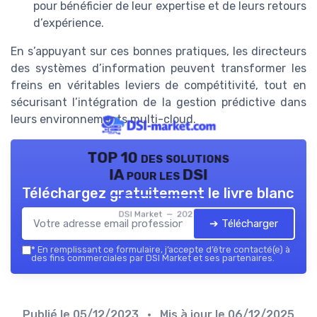
pour bénéficier de leur expertise et de leurs retours
d’expérience.
En s’appuyant sur ces bonnes pratiques, les directeurs
des systèmes d’information peuvent transformer les
freins en véritables leviers de compétitivité, tout en
sécurisant l’intégration de la gestion prédictive dans
leurs environnements multi-cloud.
TOP 10 des solutions
IA pour les DSI
Téléchargez gratuitement le livre blanc
DSI Market — 2026
➔ Télécharger
*
En remplissant ce formulaire, j’accepte d’être contacté(e) à
des fins commerciales par DSI Market et ses partenaires.
Publié le
05/12/2023
• Mis à jour le
06/12/2025