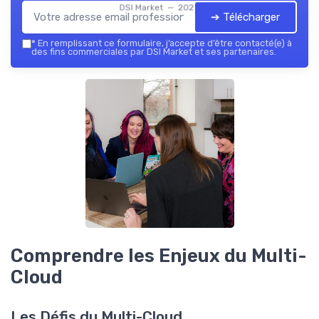
DSI Market — 2026
➔ Télécharger
*
En remplissant ce formulaire, j’accepte d’être contacté(e) à
des fins commerciales par DSI Market et ses partenaires.
Comprendre les Enjeux du Multi-
Cloud
Les Défis du Multi-Cloud