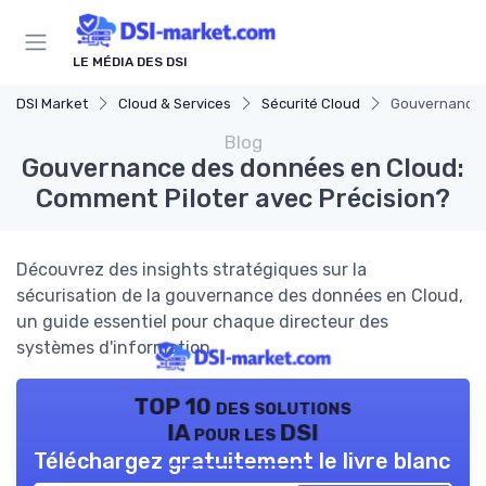
Panneau de gestion des cookies
LE MÉDIA DES DSI
DSI Market
Cloud & Services
Sécurité Cloud
Gouvernance d
Blog
Gouvernance des données en Cloud:
Comment Piloter avec Précision?
Découvrez des insights stratégiques sur la
sécurisation de la gouvernance des données en Cloud,
un guide essentiel pour chaque directeur des
systèmes d'information.
TOP 10 des solutions
IA pour les DSI
Téléchargez gratuitement le livre blanc