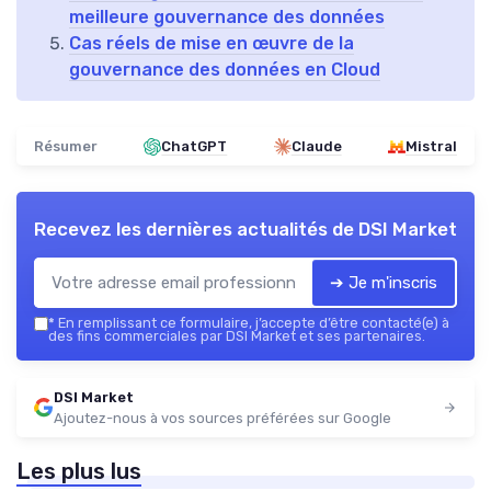
meilleure gouvernance des données
Cas réels de mise en œuvre de la
gouvernance des données en Cloud
Résumer
ChatGPT
Claude
Mistral
Recevez les dernières actualités de
DSI Market
➔ Je m'inscris
*
En remplissant ce formulaire, j’accepte d’être contacté(e) à
des fins commerciales par DSI Market et ses partenaires.
DSI Market
Ajoutez-nous à vos sources préférées sur Google
Les plus lus