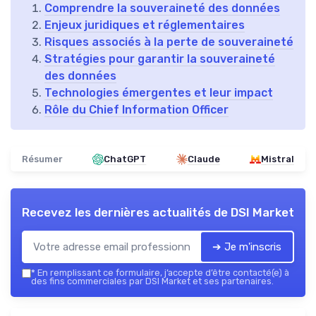
Comprendre la souveraineté des données
Enjeux juridiques et réglementaires
Risques associés à la perte de souveraineté
Stratégies pour garantir la souveraineté
des données
Technologies émergentes et leur impact
Rôle du Chief Information Officer
Résumer
ChatGPT
Claude
Mistral
Recevez les dernières actualités de
DSI Market
➔ Je m'inscris
*
En remplissant ce formulaire, j’accepte d’être contacté(e) à
des fins commerciales par DSI Market et ses partenaires.