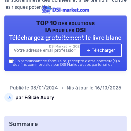
sa souveraineté des données et à se prémunir contre
les risques potentiels.
TOP 10 des solutions
IA pour les DSI
Téléchargez gratuitement le livre blanc
DSI Market — 2026
➔ Télécharger
*
En remplissant ce formulaire, j’accepte d’être contacté(e) à
des fins commerciales par DSI Market et ses partenaires.
Publié le
03/01/2024
• Mis à jour le
16/10/2025
par Félicie Aubry
Sommaire