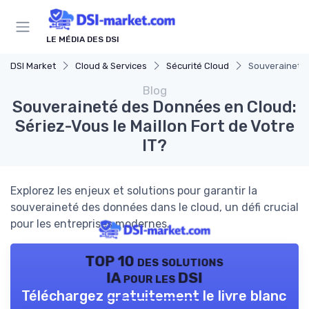
Panneau de gestion des cookies
LE MÉDIA DES DSI
DSI Market
Cloud & Services
Sécurité Cloud
Souveraineté 
Blog
Souveraineté des Données en Cloud:
Sériez-Vous le Maillon Fort de Votre
IT?
Explorez les enjeux et solutions pour garantir la
souveraineté des données dans le cloud, un défi crucial
pour les entreprises modernes.
TOP 10 des solutions
IA pour les DSI
Téléchargez gratuitement le livre blanc