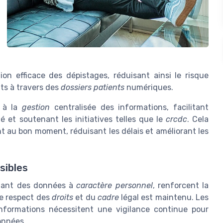
on efficace des dépistages, réduisant ainsi le risque
nts à travers des
dossiers patients
numériques.
 à la
gestion
centralisée des informations, facilitant
té et soutenant les initiatives telles que le
crcdc
. Cela
nt au bon moment, réduisant les délais et améliorant les
sibles
itant des données à
caractère personnel
, renforcent la
le respect des
droits
et du
cadre
légal est maintenu. Les
formations nécessitent une vigilance continue pour
données.