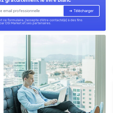
z gratuitement le livre blanc
➔ Télécharger
 ce formulaire, j’accepte d’être contacté(e) à des fins
ar DSI Market et ses partenaires.