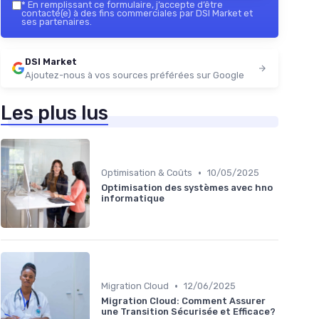
*
En remplissant ce formulaire, j’accepte d’être
contacté(e) à des fins commerciales par DSI Market et
ses partenaires.
DSI Market
Ajoutez-nous à vos sources préférées sur Google
Les plus lus
•
Optimisation & Coûts
10/05/2025
Optimisation des systèmes avec hno
informatique
•
Migration Cloud
12/06/2025
Migration Cloud: Comment Assurer
une Transition Sécurisée et Efficace?