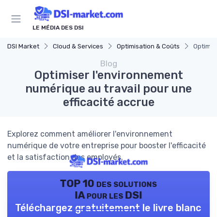
Panneau de gestion des cookies
LE MÉDIA DES DSI
DSI Market
Cloud & Services
Optimisation & Coûts
Optimis
Blog
Optimiser l'environnement
numérique au travail pour une
efficacité accrue
Explorez comment améliorer l'environnement
numérique de votre entreprise pour booster l'efficacité
et la satisfaction des employés.
TOP 10 des solutions
IA pour les DSI
Téléchargez gratuitement le livre blanc