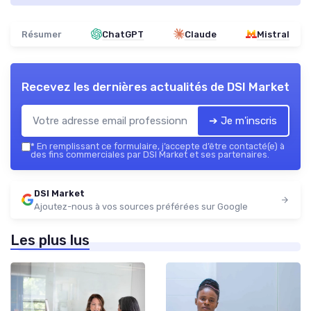
Résumer
ChatGPT
Claude
Mistral
Recevez les dernières actualités de
DSI Market
➔ Je m'inscris
*
En remplissant ce formulaire, j’accepte d’être contacté(e) à
des fins commerciales par DSI Market et ses partenaires.
DSI Market
Ajoutez-nous à vos sources préférées sur Google
Les plus lus