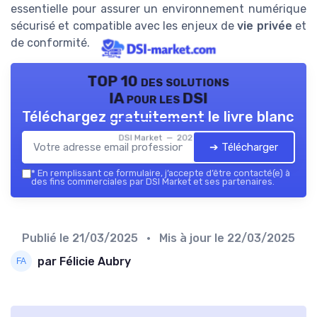
essentielle pour assurer un environnement numérique
sécurisé et compatible avec les enjeux de
vie privée
et
de conformité.
TOP 10 des solutions
IA pour les DSI
Téléchargez gratuitement le livre blanc
DSI Market — 2026
➔ Télécharger
*
En remplissant ce formulaire, j’accepte d’être contacté(e) à
des fins commerciales par DSI Market et ses partenaires.
Publié le
21/03/2025
• Mis à jour le
22/03/2025
par Félicie Aubry