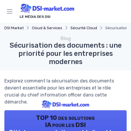
Panneau de gestion des cookies
LE MÉDIA DES DSI
DSI Market
Cloud & Services
Sécurité Cloud
Sécurisation 
Blog
Sécurisation des documents : une
priorité pour les entreprises
modernes
Explorez comment la sécurisation des documents
devient essentielle pour les entreprises et le rôle
crucial du chief information officer dans cette
démarche.
TOP 10 des solutions
IA pour les DSI