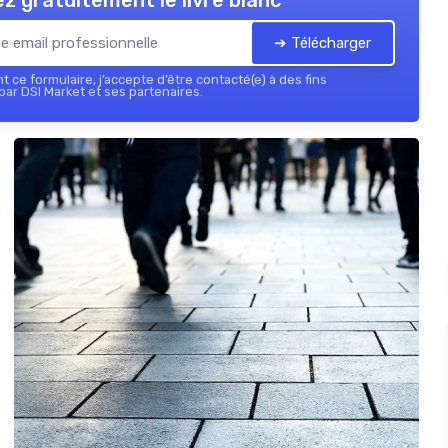
z gratuitement le livre blanc
➔ Télécharger
 ce formulaire, j’accepte d’être contacté(e) à des fins
ar DSI Market et ses partenaires.