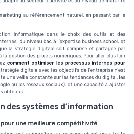
e, adapté au secteur d’activité et au niveau de maturité
arketing au référencement naturel, en passant par la
ction informatique dans le choix des outils et des
ernes, du niveau bac à l’expertise business school, et
que la stratégie digitale soit comprise et partagée par
 la gestion des projets numériques. Pour aller plus loin
rez
comment optimiser les processus internes pour
stratégie digitale avec les objectifs de l’entreprise n’est
site une veille constante sur les tendances du digital, les
gle ou les réseaux sociaux), et une capacité à ajuster
ts obtenus.
n des systèmes d’information
pour une meilleure compétitivité
mation est aujourd’hui un passage obligé pour toute