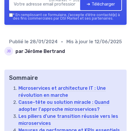
DSI Market — 2026
➔ Télécharger
*
En remplissant ce formulaire, j’accepte d’être contacté(e) à
des fins commerciales par DSI Market et ses partenaires.
Publié le
28/01/2024
• Mis à jour le
12/06/2025
par Jérôme Bertrand
Sommaire
Microservices et architecture IT : Une
révolution en marche
Casse-tête ou solution miracle : Quand
adopter l'approche microservices?
Les piliers d'une transition réussie vers les
microservices
Mesures de performance et KPIs essentiels