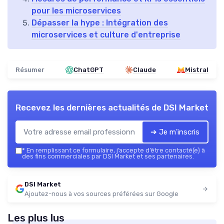
pour les microservices
Dépasser la hype : Intégration des
microservices et culture d'entreprise
Résumer
ChatGPT
Claude
Mistral
Recevez les dernières actualités de
DSI Market
➔ Je m'inscris
*
En remplissant ce formulaire, j’accepte d’être contacté(e) à
des fins commerciales par DSI Market et ses partenaires.
DSI Market
Ajoutez-nous à vos sources préférées sur Google
Les plus lus