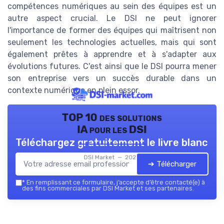
compétences numériques au sein des équipes est un
autre aspect crucial. Le DSI ne peut ignorer
l'importance de former des équipes qui maîtrisent non
seulement les technologies actuelles, mais qui sont
également prêtes à apprendre et à s'adapter aux
évolutions futures. C'est ainsi que le DSI pourra mener
son entreprise vers un succès durable dans un
contexte numérique en plein essor.
TOP 10 des solutions
IA pour les DSI
Téléchargez gratuitement le livre blanc
DSI Market — 2026
➔ Télécharger
*
En remplissant ce formulaire, j’accepte d’être contacté(e) à
des fins commerciales par DSI Market et ses partenaires.