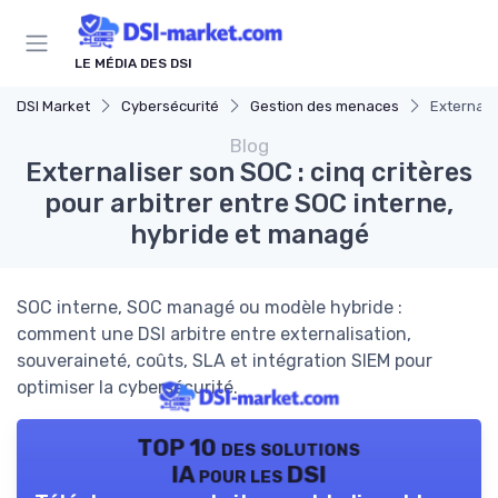
Panneau de gestion des cookies
LE MÉDIA DES DSI
DSI Market
Cybersécurité
Gestion des menaces
Externali
Blog
Externaliser son SOC : cinq critères
pour arbitrer entre SOC interne,
hybride et managé
SOC interne, SOC managé ou modèle hybride :
comment une DSI arbitre entre externalisation,
souveraineté, coûts, SLA et intégration SIEM pour
optimiser la cybersécurité.
TOP 10 des solutions
IA pour les DSI