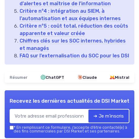
d’alertes et maîtrise de l’information
Critère n°4 : intégration au SIEM, à
l’automatisation et aux équipes internes
Critère n°5 : coût total, réduction des coûts
apparente et valeur créée
Chiffres clés sur les SOC internes, hybrides
et managés
FAQ sur l’externalisation du SOC pour les DSI
Résumer
ChatGPT
Claude
Mistral
Recevez les dernières actualités de
DSI Market
➔ Je m'inscris
*
En remplissant ce formulaire, j’accepte d’être contacté(e) à
des fins commerciales par DSI Market et ses partenaires.