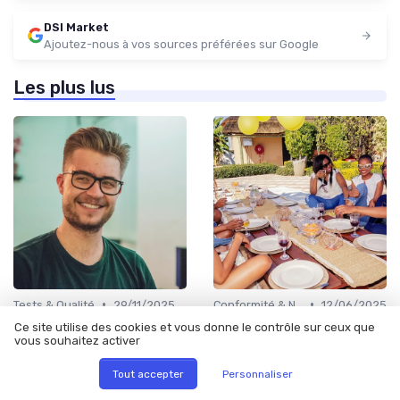
DSI Market
Ajoutez-nous à vos sources préférées sur Google
Les plus lus
•
•
Tests & Qualité
29/11/2025
Conformité & Normes
12/06/2025
Optimisation des processus
Conformité et Normes en
Ce site utilise des cookies et vous donne le contrôle sur ceux que
avec admt
Cybersécurité: Le Guide du
vous souhaitez activer
DSI pour une Stratégie
Infaillible
Tout accepter
Personnaliser