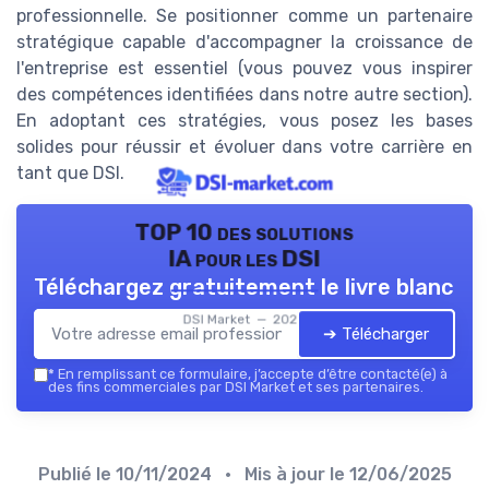
professionnelle. Se positionner comme un partenaire
stratégique capable d'accompagner la croissance de
l'entreprise est essentiel (vous pouvez vous inspirer
des compétences identifiées dans notre autre section).
En adoptant ces stratégies, vous posez les bases
solides pour réussir et évoluer dans votre carrière en
tant que DSI.
TOP 10 des solutions
IA pour les DSI
Téléchargez gratuitement le livre blanc
DSI Market — 2026
➔ Télécharger
*
En remplissant ce formulaire, j’accepte d’être contacté(e) à
des fins commerciales par DSI Market et ses partenaires.
Publié le
10/11/2024
• Mis à jour le
12/06/2025