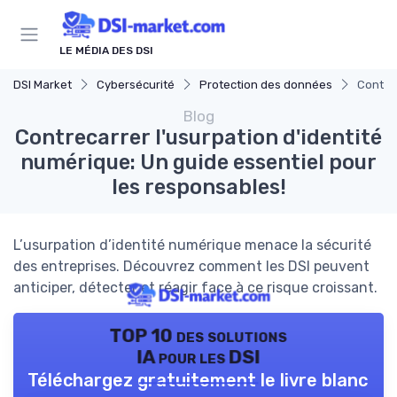
Panneau de gestion des cookies
LE MÉDIA DES DSI
DSI Market
Cybersécurité
Protection des données
Contrec
Blog
Contrecarrer l'usurpation d'identité
numérique: Un guide essentiel pour
les responsables!
L’usurpation d’identité numérique menace la sécurité
des entreprises. Découvrez comment les DSI peuvent
anticiper, détecter et réagir face à ce risque croissant.
TOP 10 des solutions
IA pour les DSI
Téléchargez gratuitement le livre blanc