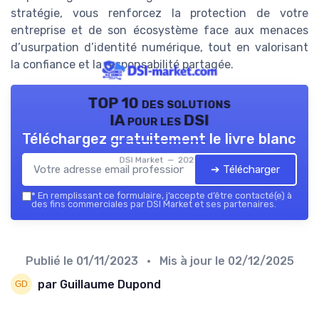
stratégie, vous renforcez la protection de votre
entreprise et de son écosystème face aux menaces
d’usurpation d’identité numérique, tout en valorisant
la confiance et la responsabilité partagée.
TOP 10 des solutions
IA pour les DSI
Téléchargez gratuitement le livre blanc
DSI Market — 2026
➔ Télécharger
*
En remplissant ce formulaire, j’accepte d’être contacté(e) à
des fins commerciales par DSI Market et ses partenaires.
Publié le
01/11/2023
• Mis à jour le
02/12/2025
par Guillaume Dupond