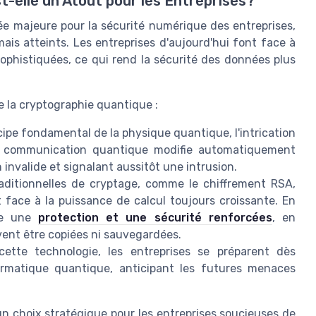
t-elle un Atout pour les Entreprises?
e majeure pour la sécurité numérique des entreprises,
is atteints. Les entreprises d'aujourd'hui font face à
ophistiquées, ce qui rend la sécurité des données plus
e la cryptographie quantique :
ipe fondamental de la physique quantique, l'intrication
ne communication quantique modifie automatiquement
 invalide et signalant aussitôt une intrusion.
ditionnelles de cryptage, comme le chiffrement RSA,
 face à la puissance de calcul toujours croissante. En
ure une
protection et une sécurité renforcées
, en
vent être copiées ni sauvegardées.
tte technologie, les entreprises se préparent dès
nformatique quantique, anticipant les futures menaces
n choix stratégique pour les entreprises soucieuses de