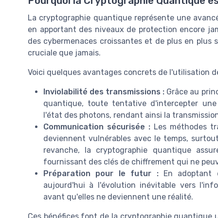
Pourquoi la Cryptographie Quantique es
La cryptographie quantique représente une avancé
en apportant des niveaux de protection encore jama
des cybermenaces croissantes et de plus en plus s
cruciale que jamais.
Voici quelques avantages concrets de l'utilisation d
Inviolabilité des transmissions :
Grâce au princ
quantique, toute tentative d'intercepter u
l'état des photons, rendant ainsi la transmission
Communication sécurisée :
Les méthodes tra
deviennent vulnérables avec le temps, surtout
revanche, la cryptographie quantique ass
fournissant des clés de chiffrement qui ne peu
Préparation pour le futur :
En adoptant ce
aujourd'hui à l'évolution inévitable vers l'i
avant qu'elles ne deviennent une réalité.
Ces bénéfices font de la cryptographie quantique u