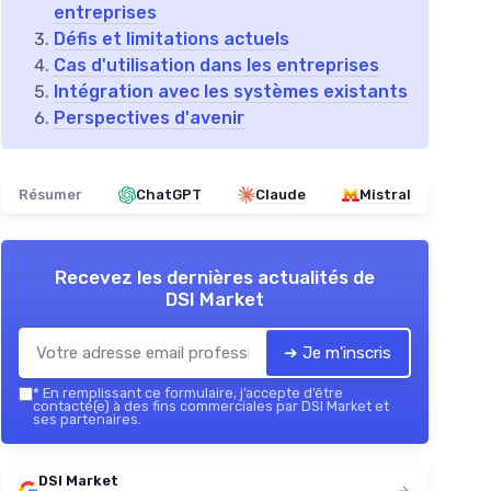
entreprises
Défis et limitations actuels
Cas d'utilisation dans les entreprises
Intégration avec les systèmes existants
Perspectives d'avenir
Résumer
ChatGPT
Claude
Mistral
Recevez les dernières actualités de
DSI Market
➔ Je m'inscris
*
En remplissant ce formulaire, j’accepte d’être
contacté(e) à des fins commerciales par DSI Market et
ses partenaires.
DSI Market