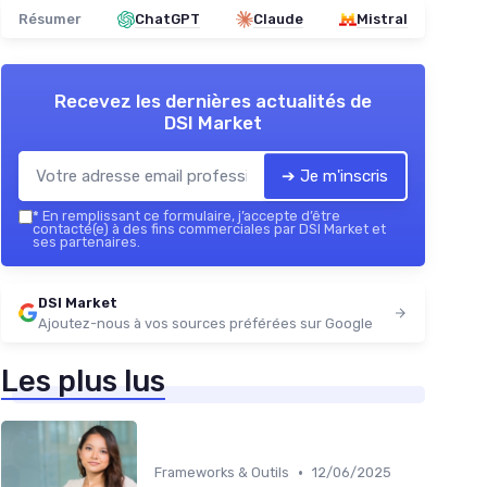
Résumer
ChatGPT
Claude
Mistral
Recevez les dernières actualités de
DSI Market
➔ Je m'inscris
*
En remplissant ce formulaire, j’accepte d’être
contacté(e) à des fins commerciales par DSI Market et
ses partenaires.
DSI Market
Ajoutez-nous à vos sources préférées sur Google
Les plus lus
•
Frameworks & Outils
12/06/2025