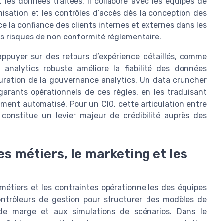
les données traitées. Il collabore avec les équipes de
misation et les contrôles d’accès dès la conception des
e la confiance des clients internes et externes dans les
es risques de non conformité réglementaire.
appuyer sur des retours d’expérience détaillés, comme
alytics robuste améliore la fiabilité des données
turation de la gouvernance analytics. Un data cruncher
garants opérationnels de ces règles, en les traduisant
itement automatisé. Pour un CIO, cette articulation entre
constitue un levier majeur de crédibilité auprès des
es métiers, le marketing et les
métiers et les contraintes opérationnelles des équipes
 contrôleurs de gestion pour structurer des modèles de
de marge et aux simulations de scénarios. Dans le