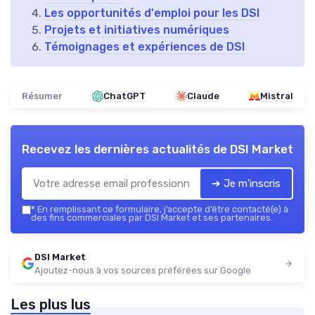
Les opportunités d'emploi pour les DSI
Projets et initiatives numériques
Témoignages et expériences de DSI
Résumer
ChatGPT
Claude
Mistral
Recevez les dernières actualités de
DSI Market
➔ Je m'inscris
*
En remplissant ce formulaire, j’accepte d’être contacté(e) à
des fins commerciales par DSI Market et ses partenaires.
DSI Market
Ajoutez-nous à vos sources préférées sur Google
Les plus lus