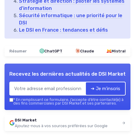
Stratégie et direction : piloter les systèmes
d'information
Sécurité informatique : une priorité pour le
DSI
Le DSI en France : tendances et défis
Résumer
ChatGPT
Claude
Mistral
Recevez les dernières actualités de
DSI Market
➔ Je m'inscris
*
En remplissant ce formulaire, j’accepte d’être contacté(e) à
des fins commerciales par DSI Market et ses partenaires.
DSI Market
Ajoutez-nous à vos sources préférées sur Google