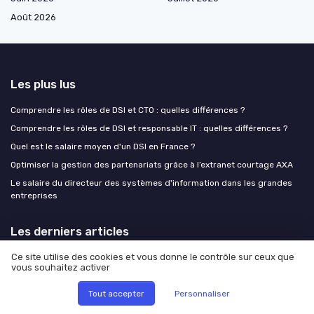
Août 2026
Les plus lus
Comprendre les rôles de DSI et CTO : quelles différences ?
Comprendre les rôles de DSI et responsable IT : quelles différences ?
Quel est le salaire moyen d'un DSI en France ?
Optimiser la gestion des partenariats grâce à l’extranet courtage AXA
Le salaire du directeur des systèmes d'information dans les grandes
entreprises
Les derniers articles
Ce site utilise des cookies et vous donne le contrôle sur ceux que
Comment évaluer le prix de l’intelligence artificielle Markeonbiz pour une
vous souhaitez activer
DSI orientée marketing et données
Markeonbiz fr actu web : une nouvelle grille de lecture pour la
Tout accepter
Personnaliser
gouvernance IT orientée données