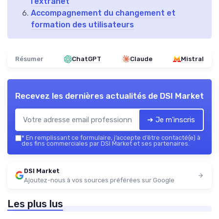
l’extranet
Accompagnement du changement et
formation des utilisateurs
Résumer
ChatGPT
Claude
Mistral
Recevez les dernières actualités de
DSI Market
➔ Je m'inscris
*
En remplissant ce formulaire, j’accepte d’être contacté(e) à
des fins commerciales par DSI Market et ses partenaires.
DSI Market
Ajoutez-nous à vos sources préférées sur Google
Les plus lus