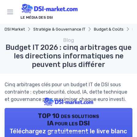
Panneau de gestion des cookies
LE MÉDIA DES DSI
DSI Market
Stratégie & Gouvernance IT
Budget & Coûts
Bu
Blog
Budget IT 2026 : cinq arbitrages que
les directions informatiques ne
peuvent plus différer
Cinq arbitrages clés pour un budget IT de DSI sous
contrainte : cybersécurité, cloud, IA, dette technique
et gouvernance pour maximiser chaque euro investi.
TOP 10 des solutions
IA pour les DSI
Téléchargez gratuitement le livre blanc