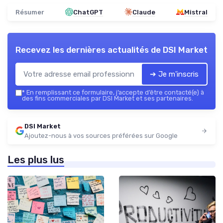
Résumer
ChatGPT
Claude
Mistral
Recevez les dernières actualités de
DSI Market
➔ Je m'inscris
*
En remplissant ce formulaire, j’accepte d’être contacté(e) à
des fins commerciales par DSI Market et ses partenaires.
DSI Market
Ajoutez-nous à vos sources préférées sur Google
Les plus lus