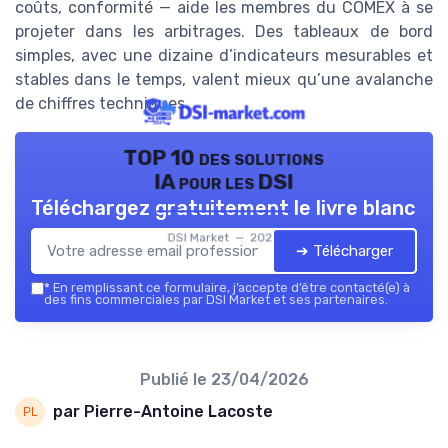
coûts, conformité — aide les membres du COMEX à se
projeter dans les arbitrages. Des tableaux de bord
simples, avec une dizaine d’indicateurs mesurables et
stables dans le temps, valent mieux qu’une avalanche
de chiffres techniques.
TOP 10 des solutions
IA pour les DSI
Téléchargez gratuitement le livre blanc
DSI Market — 2026
➔ Télécharger
*
En remplissant ce formulaire, j’accepte d’être contacté(e) à
des fins commerciales par DSI Market et ses partenaires.
Publié le
23/04/2026
par Pierre-Antoine Lacoste