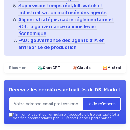
Supervision temps réel, kill switch et
industrialisation maîtrisée des agents
Aligner stratégie, cadre réglementaire et
ROI : la gouvernance comme levier
économique
FAQ : gouvernance des agents d’IA en
entreprise de production
Résumer
ChatGPT
Claude
Mistral
Recevez les dernières actualités de
DSI Market
➔ Je m'inscris
*
En remplissant ce formulaire, j’accepte d’être contacté(e) à
des fins commerciales par DSI Market et ses partenaires.