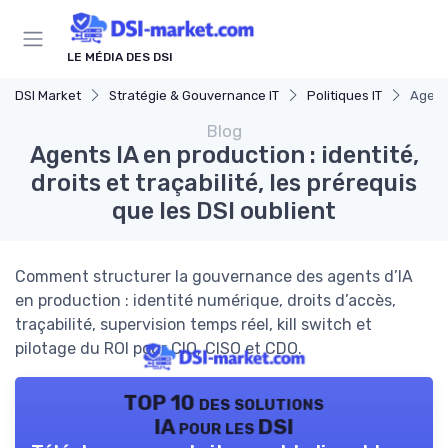
Panneau de gestion des cookies
LE MÉDIA DES DSI
DSI Market
Stratégie & Gouvernance IT
Politiques IT
Agents
Blog
Agents IA en production : identité,
droits et traçabilité, les prérequis
que les DSI oublient
Comment structurer la gouvernance des agents d’IA
en production : identité numérique, droits d’accès,
traçabilité, supervision temps réel, kill switch et
pilotage du ROI pour CIO, CISO et CDO.
TOP 10 des solutions
IA pour les DSI