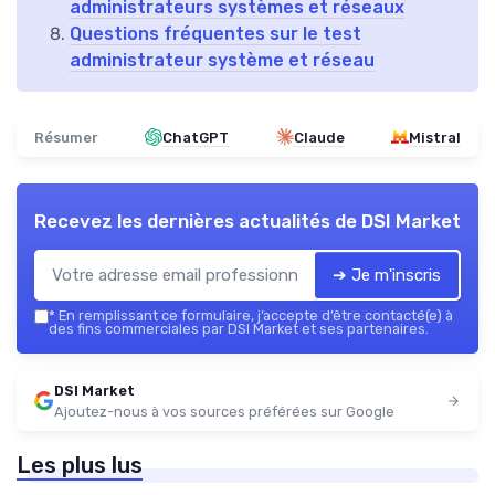
administrateurs systèmes et réseaux
Questions fréquentes sur le test
administrateur système et réseau
Résumer
ChatGPT
Claude
Mistral
Recevez les dernières actualités de
DSI Market
➔ Je m'inscris
*
En remplissant ce formulaire, j’accepte d’être contacté(e) à
des fins commerciales par DSI Market et ses partenaires.
DSI Market
Ajoutez-nous à vos sources préférées sur Google
Les plus lus