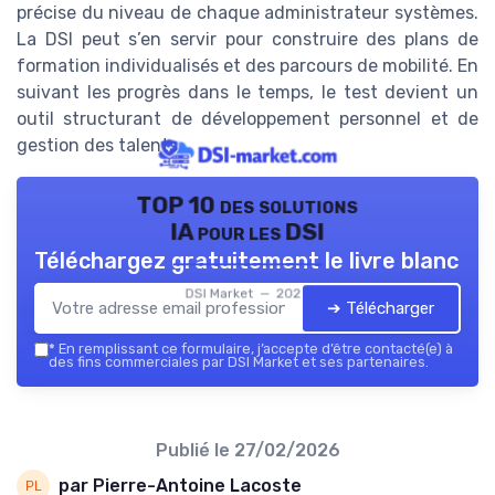
précise du niveau de chaque administrateur systèmes.
La DSI peut s’en servir pour construire des plans de
formation individualisés et des parcours de mobilité. En
suivant les progrès dans le temps, le test devient un
outil structurant de développement personnel et de
gestion des talents.
TOP 10 des solutions
IA pour les DSI
Téléchargez gratuitement le livre blanc
DSI Market — 2026
➔ Télécharger
*
En remplissant ce formulaire, j’accepte d’être contacté(e) à
des fins commerciales par DSI Market et ses partenaires.
Publié le
27/02/2026
par Pierre-Antoine Lacoste