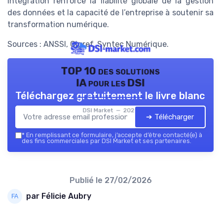
intégration renforce la fiabilité globale de la gestion
des données et la capacité de l’entreprise à soutenir sa
transformation numérique.
Sources : ANSSI, Cigref, Syntec Numérique.
TOP 10 des solutions
IA pour les DSI
Téléchargez gratuitement le livre blanc
DSI Market — 2026
➔ Télécharger
*
En remplissant ce formulaire, j’accepte d’être contacté(e) à
des fins commerciales par DSI Market et ses partenaires.
Publié le
27/02/2026
par Félicie Aubry