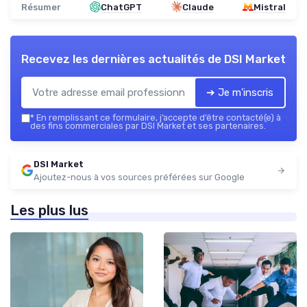
Résumer
ChatGPT
Claude
Mistral
Recevez les dernières actualités de
DSI Market
➔ Je m'inscris
*
En remplissant ce formulaire, j’accepte d’être contacté(e) à
des fins commerciales par DSI Market et ses partenaires.
DSI Market
Ajoutez-nous à vos sources préférées sur Google
Les plus lus