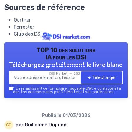
Sources de référence
Gartner
Forrester
Club des DSI
TOP 10 des solutions
IA pour les DSI
Téléchargez gratuitement le livre blanc
DSI Market — 2026
➔ Télécharger
*
En remplissant ce formulaire, j’accepte d’être contacté(e) à
des fins commerciales par DSI Market et ses partenaires.
Publié le
01/03/2026
par Guillaume Dupond