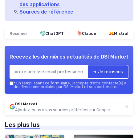
des applications
Sources de référence
Résumer
ChatGPT
Claude
Mistral
Recevez les dernières actualités de
DSI Market
➔ Je m'inscris
*
En remplissant ce formulaire, j’accepte d’être contacté(e) à
des fins commerciales par DSI Market et ses partenaires.
DSI Market
Ajoutez-nous à vos sources préférées sur Google
Les plus lus