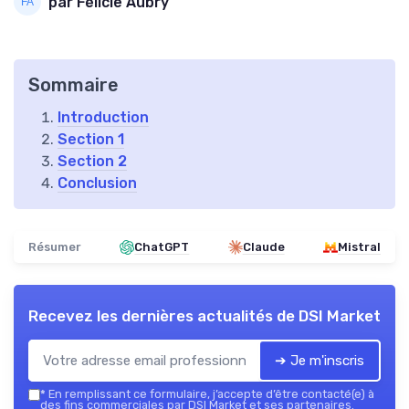
par Félicie Aubry
Sommaire
Introduction
Section 1
Section 2
Conclusion
Résumer
ChatGPT
Claude
Mistral
Recevez les dernières actualités de
DSI Market
➔ Je m'inscris
*
En remplissant ce formulaire, j’accepte d’être contacté(e) à
des fins commerciales par DSI Market et ses partenaires.