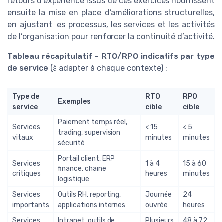
retours d’expérience issus de ces exercices nourrissent
ensuite la mise en place d’améliorations structurelles,
en ajustant les processus, les services et les activités
de l’organisation pour renforcer la continuité d’activité.
Tableau récapitulatif – RTO/RPO indicatifs par type
de service
(à adapter à chaque contexte) :
Type de
RTO
RPO
Exemples
service
cible
cible
Paiement temps réel,
Services
< 15
< 5
trading, supervision
vitaux
minutes
minutes
sécurité
Portail client, ERP
Services
1 à 4
15 à 60
finance, chaîne
critiques
heures
minutes
logistique
Services
Outils RH, reporting,
Journée
24
importants
applications internes
ouvrée
heures
Services
Intranet, outils de
Plusieurs
48 à 72