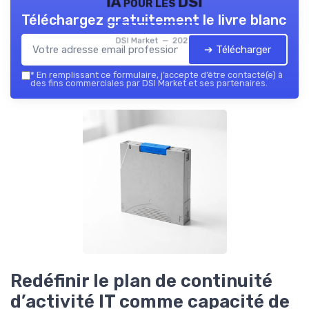
IA pour les DSI
Téléchargez gratuitement le livre blanc
DSI Market — 2026
➔ Télécharger
*
En remplissant ce formulaire, j’accepte d’être contacté(e) à
des fins commerciales par DSI Market et ses partenaires.
Redéfinir le plan de continuité
d’activité IT comme capacité de