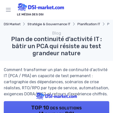
Panneau de gestion des cookies
LE MÉDIA DES DSI
DSI Market
Stratégie & Gouvernance IT
Planification IT
Pla
Blog
Plan de continuité d'activité IT :
bâtir un PCA qui résiste au test
grandeur nature
Comment transformer un plan de continuité d’activité
IT (PCA / PRA) en capacité de test permanent :
cartographie des dépendances, scénarios de crise
réalistes, RTO/RPO par type de service, automatisation,
exigences DORA/NIS2 et retours d’expérience chiffrés.
TOP 10 des solutions