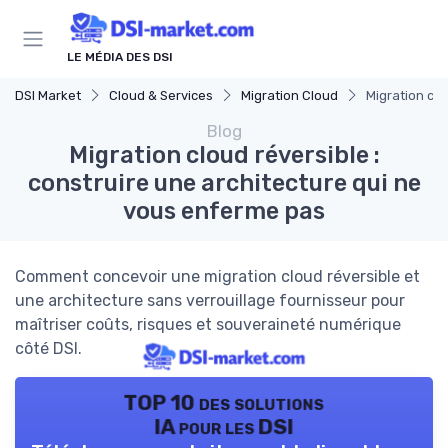
Panneau de gestion des cookies
LE MÉDIA DES DSI
DSI Market
Cloud & Services
Migration Cloud
Migration clo
Blog
Migration cloud réversible :
construire une architecture qui ne
vous enferme pas
Comment concevoir une migration cloud réversible et
une architecture sans verrouillage fournisseur pour
maîtriser coûts, risques et souveraineté numérique
côté DSI.
TOP 10 des solutions
IA pour les DSI