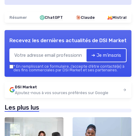
Résumer
ChatGPT
Claude
Mistral
Recevez les dernières actualités de
DSI Market
➔ Je m'inscris
*
En remplissant ce formulaire, j’accepte d’être contacté(e) à
des fins commerciales par DSI Market et ses partenaires.
DSI Market
Ajoutez-nous à vos sources préférées sur Google
Les plus lus