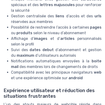
spéciaux et des
lettres majuscules
pour renforcer
la sécurité
Gestion centralisée des
liens
d’accès et des
urls
réservées aux membres
Possibilité de restreindre l’accès à certaines
pages
ou
produits
selon le niveau d’abonnement
Affichage d’
images
et d’
articles
personnalisés
selon le profil
Suivi des
dates debut
d’abonnement et gestion
du
maximum
d’utilisateurs autorisés
Notifications automatiques envoyées à la
boite
mail
des membres lors de changements de droits
Compatibilité avec les principaux navigateurs
web
et une expérience optimisée sur
android
Expérience utilisateur et réduction des
situations frustrantes
L’un des atouts majeurs de webcible réside dans