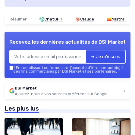
Résumer
ChatGPT
Claude
Mistral
Recevez les dernières actualités de
DSI Market
➔ Je m'inscris
*
En remplissant ce formulaire, j’accepte d’être contacté(e) à
des fins commerciales par DSI Market et ses partenaires.
DSI Market
Ajoutez-nous à vos sources préférées sur Google
Les plus lus