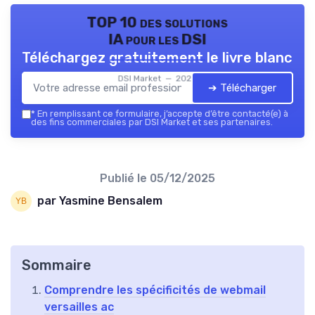
TOP 10 des solutions
IA pour les DSI
Téléchargez gratuitement le livre blanc
DSI Market — 2026
➔ Télécharger
*
En remplissant ce formulaire, j’accepte d’être contacté(e) à
des fins commerciales par DSI Market et ses partenaires.
Publié le
05/12/2025
par Yasmine Bensalem
Sommaire
Comprendre les spécificités de webmail
versailles ac