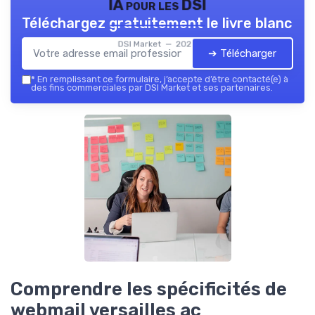
IA pour les DSI
Téléchargez gratuitement le livre blanc
DSI Market — 2026
➔ Télécharger
*
En remplissant ce formulaire, j’accepte d’être contacté(e) à
des fins commerciales par DSI Market et ses partenaires.
Comprendre les spécificités de
webmail versailles ac