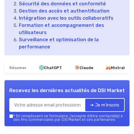
Sécurité des données et conformité
Gestion des accès et authentification
Intégration avec les outils collaboratifs
Formation et accompagnement des
utilisateurs
Surveillance et optimisation de la
performance
Résumer
ChatGPT
Claude
Mistral
Recevez les dernières actualités de
DSI Market
➔ Je m'inscris
*
En remplissant ce formulaire, j’accepte d’être contacté(e) à
des fins commerciales par DSI Market et ses partenaires.