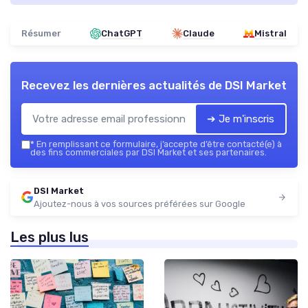
Résumer
ChatGPT
Claude
Mistral
Recevez les dernières actualités de
DSI Market
➔ Je m'inscris
*
En remplissant ce formulaire, j’accepte d’être contacté(e) à
des fins commerciales par DSI Market et ses partenaires.
DSI Market
Ajoutez-nous à vos sources préférées sur Google
Les plus lus