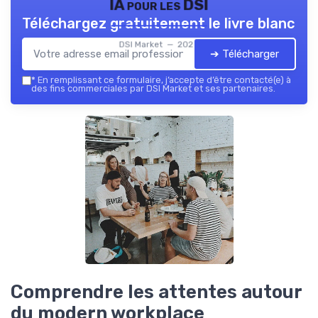
IA pour les DSI
Téléchargez gratuitement le livre blanc
DSI Market — 2026
➔ Télécharger
*
En remplissant ce formulaire, j’accepte d’être contacté(e) à
des fins commerciales par DSI Market et ses partenaires.
Comprendre les attentes autour
du modern workplace