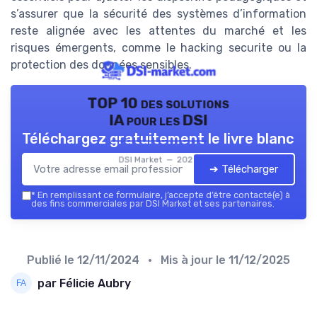
s’assurer que la sécurité des systèmes d’information
reste alignée avec les attentes du marché et les
risques émergents, comme le hacking securite ou la
protection des données sensibles.
TOP 10 des solutions
IA pour les DSI
Téléchargez gratuitement le livre blanc
DSI Market — 2026
➔ Télécharger
*
En remplissant ce formulaire, j’accepte d’être contacté(e) à
des fins commerciales par DSI Market et ses partenaires.
Publié le
12/11/2024
• Mis à jour le
11/12/2025
par Félicie Aubry