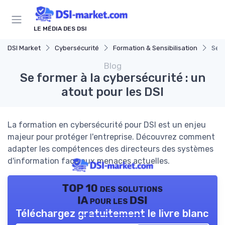
Panneau de gestion des cookies
LE MÉDIA DES DSI
DSI Market
Cybersécurité
Formation & Sensibilisation
Se f
Blog
Se former à la cybersécurité : un
atout pour les DSI
La formation en cybersécurité pour DSI est un enjeu
majeur pour protéger l'entreprise. Découvrez comment
adapter les compétences des directeurs des systèmes
d'information face aux menaces actuelles.
TOP 10 des solutions
IA pour les DSI
Téléchargez gratuitement le livre blanc