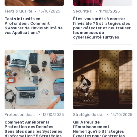
•
•
Tests & Qualité
15/10/2025
Sécurité IT
11/10/2025
Tests Intrusifs en
Êtes-vous prêts à contrer
Profondeur: Comment
l'invisible ? 5 stratégies clés
S'Assurer de l'Inviolabilité de
pour détecter et neutraliser
vos Applications?
les menaces de
cybersécurité furtives
•
•
Protection des données
12/10/2025
Stratégie de défense
14/10/2025
Comment Améliorer la
Qui A Peur de
Protection des Données
l'Emprisonnement
Sensibles dans les Systèmes
Numérique? 5 Stratégies
d'Information? 5 Stratégies
Expertes pour Contrer les