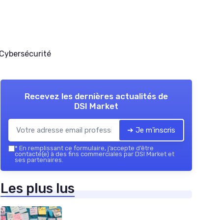
Cybersécurité
Recevez les dernières actualités de
DSI Market
➔ Je m'inscris
*
En remplissant ce formulaire, j’accepte d’être
contacté(e) à des fins commerciales par DSI Market et
ses partenaires.
Les plus lus