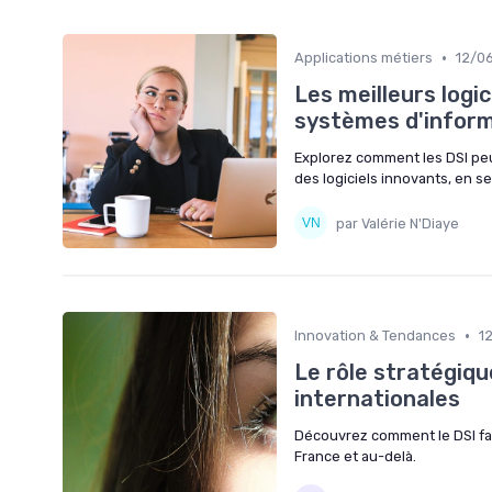
•
Applications métiers
12/0
Les meilleurs logi
systèmes d'infor
Explorez comment les DSI peu
des logiciels innovants, en 
par Valérie N'Diaye
•
Innovation & Tendances
1
Le rôle stratégiqu
internationales
Découvrez comment le DSI faç
France et au-delà.