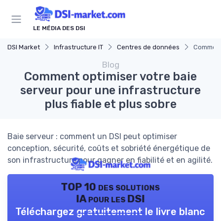
Panneau de gestion des cookies
LE MÉDIA DES DSI
DSI Market
Infrastructure IT
Centres de données
Comment 
Blog
Comment optimiser votre baie
serveur pour une infrastructure
plus fiable et plus sobre
Baie serveur : comment un DSI peut optimiser
conception, sécurité, coûts et sobriété énergétique de
son infrastructure pour gagner en fiabilité et en agilité.
TOP 10 des solutions
IA pour les DSI
Téléchargez gratuitement le livre blanc