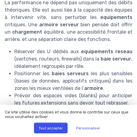
La performance ne dépend pas uniquement des débits
théoriques. Elle est aussi liée à la capacité des équipes
à intervenir vite, sans perturber les
equipements
critiques. Une
armoire serveur
bien pensée doit offrir
un
chargement
équilibré, une accessibilité frontale et
arrière, et une séparation claire des fonctions.
Réserver des U dédiés aux
equipements reseau
(switches, routeurs, firewalls) dans la
baie serveur
,
idéalement regroupés par rôle.
Positionner les
baies serveurs
les plus sensibles
(bases de données, applicatifs critiques) dans les
zones les mieux ventilées de l’
armoire
.
Prévoir des espaces vides (blanks) pour anticiper
les futures extensions sans devoir tout rebrasser.
Utiliser des
accessoires
de
gestion cables
Ce site utilise des cookies et vous donne le contrôle sur ceux que
vous souhaitez activer
(goulottes, anneaux, passe câbles) pour éviter que
les faisceaux ne bloquent l’accès aux ports ou aux
Tout accepter
Personnaliser
tiroirs disques.