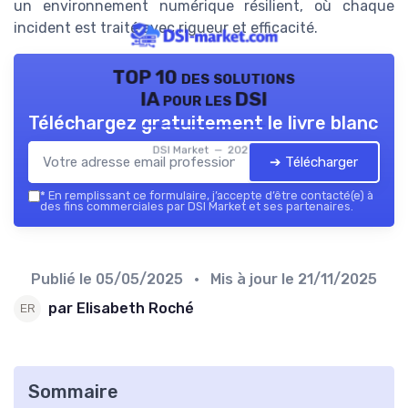
un environnement numérique résilient, où chaque
incident est traité avec rigueur et efficacité.
TOP 10 des solutions
IA pour les DSI
Téléchargez gratuitement le livre blanc
DSI Market — 2026
➔ Télécharger
*
En remplissant ce formulaire, j’accepte d’être contacté(e) à
des fins commerciales par DSI Market et ses partenaires.
Publié le
05/05/2025
• Mis à jour le
21/11/2025
par Elisabeth Roché
Sommaire