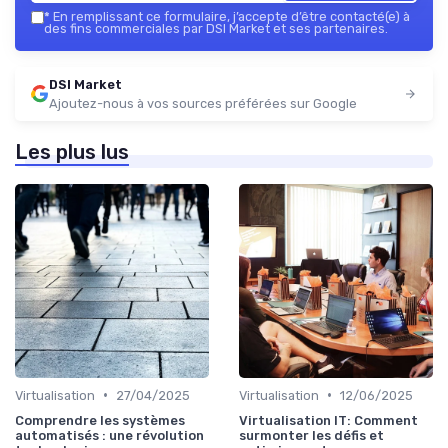
*
En remplissant ce formulaire, j’accepte d’être contacté(e) à
des fins commerciales par DSI Market et ses partenaires.
DSI Market
Ajoutez-nous à vos sources préférées sur Google
Les plus lus
•
•
Virtualisation
27/04/2025
Virtualisation
12/06/2025
Comprendre les systèmes
Virtualisation IT: Comment
automatisés : une révolution
surmonter les défis et