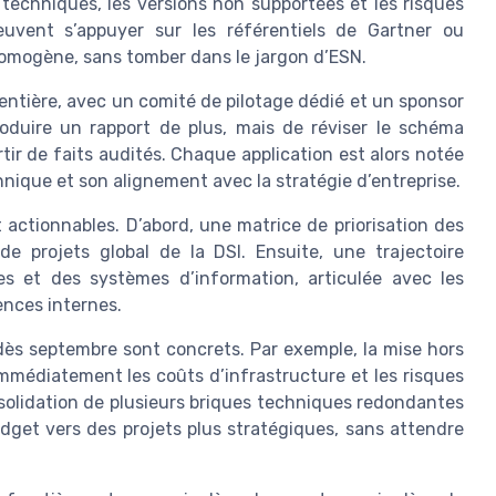
techniques, les versions non supportées et les risques
euvent s’appuyer sur les référentiels de Gartner ou
homogène, sans tomber dans le jargon d’ESN.
 entière, avec un comité de pilotage dédié et un sponsor
produire un rapport de plus, mais de réviser le schéma
rtir de faits audités. Chaque application est alors notée
nique et son alignement avec la stratégie d’entreprise.
t actionnables. D’abord, une matrice de priorisation des
de projets global de la DSI. Ensuite, une trajectoire
es et des systèmes d’information, articulée avec les
nces internes.
dès septembre sont concrets. Par exemple, la mise hors
immédiatement les coûts d’infrastructure et les risques
nsolidation de plusieurs briques techniques redondantes
dget vers des projets plus stratégiques, sans attendre