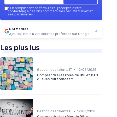
*
En remplissant ce formulaire, j’accepte d’être
contacté(e) à des fins commerciales par DSI Market et
ses partenaires.
DSI Market
Ajoutez-nous à vos sources préférées sur Google
Les plus lus
•
Gestion des talents IT
12/06/2025
Comprendre les rôles de DSI et CTO :
quelles différences ?
•
Gestion des talents IT
12/06/2025
Comprendre les rôles de DSI et