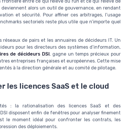
la frontière entre ce qui relève du run et ce qui relève de
és deviennent alors un outil de gouvernance, en rendant
vation et sécurité. Pour affiner ces arbitrages, l’usage
benchmarks sectoriels reste plus utile que n’importe quel
es réseaux de pairs et les annuaires de décideurs IT. Un
ideurs pour les directeurs des systèmes d’information,
ires de décideurs DSI
, gagne un temps précieux pour
tres entreprises françaises et européennes. Cette mise
entés à la direction générale et au comité de pilotage.
r les licences SaaS et le cloud
tés : la rationalisation des licences SaaS et des
s DSI disposent enfin de fenêtres pour analyser finement
st le moment idéal pour confronter les contrats, les
 pression des déploiements.