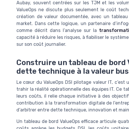
Aubay, souvent centrées sur les TJM et les volu
ValueOps ne discute plus seulement le coût techn
création de valeur documentée, avec un tableau
market. Dans cette logique, un partenaire d’inf
comme décrit dans l’analyse sur la
transformati
capacité à réduire les risques, à fiabiliser le systè
sur son coût journalier.
Construire un tableau de bord 
dette technique à la valeur bu
Le cœur du ValueOps DSI pilotage valeur IT, c’est
trahir la réalité opérationnelle des équipes IT. Ce t
leurs coûts, il relie chaque initiative à des object
contribution à la transformation digitale de l’entrepri
d’arbitrer entre dette technique, innovation et main
Un tableau de bord ValueOps efficace articule quatre
coûts agrège les budgets DSI, les coûts unitaires