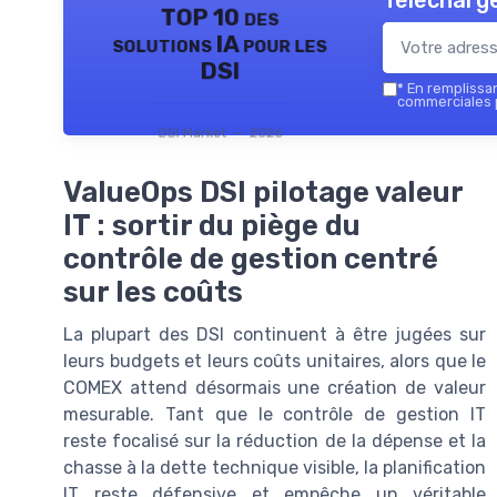
Télécharge
TOP 10 des
solutions IA pour les
DSI
*
En remplissant
commerciales p
DSI Market — 2026
ValueOps DSI pilotage valeur
IT : sortir du piège du
contrôle de gestion centré
sur les coûts
La plupart des DSI continuent à être jugées sur
leurs budgets et leurs coûts unitaires, alors que le
COMEX attend désormais une création de valeur
mesurable. Tant que le contrôle de gestion IT
reste focalisé sur la réduction de la dépense et la
chasse à la dette technique visible, la planification
IT reste défensive et empêche un véritable