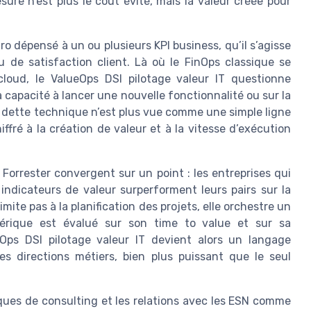
sure n’est plus le coût évité, mais la valeur créée pour
 dépensé à un ou plusieurs KPI business, qu’il s’agisse
 de satisfaction client. Là où le FinOps classique se
cloud, le ValueOps DSI pilotage valeur IT questionne
 capacité à lancer une nouvelle fonctionnalité ou sur la
 dette technique n’est plus vue comme une simple ligne
ré à la création de valeur et à la vitesse d’exécution
orrester convergent sur un point : les entreprises qui
 indicateurs de valeur surperforment leurs pairs sur la
mite pas à la planification des projets, elle orchestre un
umérique est évalué sur son time to value et sur sa
ueOps DSI pilotage valeur IT devient alors un langage
es directions métiers, bien plus puissant que le seul
iques de consulting et les relations avec les ESN comme