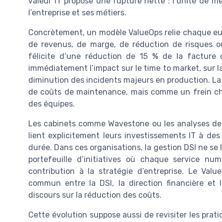
valeur IT propose une rupture nette : l’unité de me
l’entreprise et ses métiers.
Concrètement, un modèle ValueOps relie chaque euro
de revenus, de marge, de réduction de risques ou
félicite d’une réduction de 15 % de la facture 
immédiatement l’impact sur le time to market, sur la
diminution des incidents majeurs en production. La
de coûts de maintenance, mais comme un frein chiff
des équipes.
Les cabinets comme Wavestone ou les analyses de F
lient explicitement leurs investissements IT à des
durée. Dans ces organisations, la gestion DSI ne se li
portefeuille d’initiatives où chaque service n
contribution à la stratégie d’entreprise. Le Val
commun entre la DSI, la direction financière et l
discours sur la réduction des coûts.
Cette évolution suppose aussi de revisiter les prat