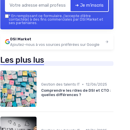
➔ Je m'inscris
*
En remplissant ce formulaire, j’accepte d’être
contacté(e) à des fins commerciales par DSI Market et
ses partenaires.
DSI Market
Ajoutez-nous à vos sources préférées sur Google
Les plus lus
•
Gestion des talents IT
12/06/2025
Comprendre les rôles de DSI et CTO :
quelles différences ?