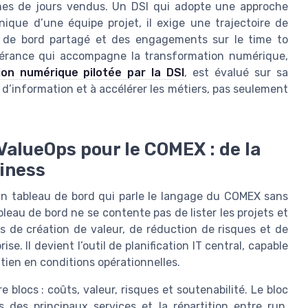
mes de jours vendus. Un DSI qui adopte une approche
ique d’une équipe projet, il exige une trajectoire de
 de bord partagé et des engagements sur le time to
ogérance qui accompagne la transformation numérique,
on numérique pilotée par la DSI
, est évalué sur sa
me d’information et à accélérer les métiers, pas seulement
ValueOps pour le COMEX : de la
siness
 un tableau de bord qui parle le langage du COMEX sans
ableau de bord ne se contente pas de lister les projets et
ifs de création de valeur, de réduction de risques et de
se. Il devient l’outil de planification IT central, capable
tien en conditions opérationnelles.
 blocs : coûts, valeur, risques et soutenabilité. Le bloc
 des principaux services et la répartition entre run,