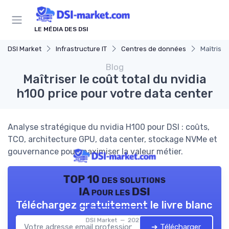
Panneau de gestion des cookies
LE MÉDIA DES DSI
DSI Market
Infrastructure IT
Centres de données
Maîtriser
Blog
Maîtriser le coût total du nvidia
h100 price pour votre data center
Analyse stratégique du nvidia H100 pour DSI : coûts,
TCO, architecture GPU, data center, stockage NVMe et
gouvernance pour maximiser la valeur métier.
TOP 10 des solutions
IA pour les DSI
Téléchargez gratuitement le livre blanc
DSI Market — 2026
➔ Télécharger