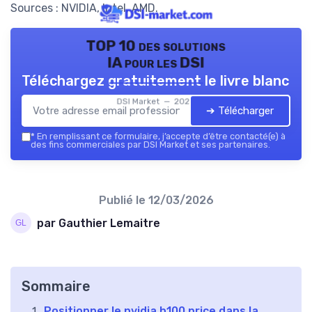
Sources : NVIDIA, Intel, AMD.
TOP 10 des solutions
IA pour les DSI
Téléchargez gratuitement le livre blanc
DSI Market — 2026
➔ Télécharger
*
En remplissant ce formulaire, j’accepte d’être contacté(e) à
des fins commerciales par DSI Market et ses partenaires.
Publié le
12/03/2026
par Gauthier Lemaitre
Sommaire
Positionner le nvidia h100 price dans la